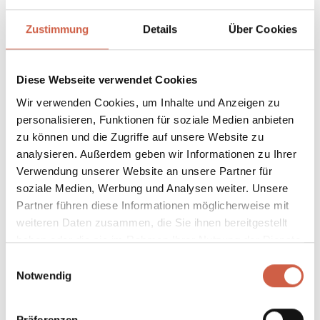
Zustimmung
Details
Über Cookies
Janine
Lukas
Diese Webseite verwendet Cookies
Wir verwenden Cookies, um Inhalte und Anzeigen zu
personalisieren, Funktionen für soziale Medien anbieten
zu können und die Zugriffe auf unsere Website zu
analysieren. Außerdem geben wir Informationen zu Ihrer
Verwendung unserer Website an unsere Partner für
Ruth
soziale Medien, Werbung und Analysen weiter. Unsere
Partner führen diese Informationen möglicherweise mit
weiteren Daten zusammen, die Sie ihnen bereitgestellt
haben oder die sie im Rahmen Ihrer Nutzung der Dienste
Was kannst du dazu beitragen?
gesammelt haben.
Einwilligungsauswahl
Notwendig
Weniger Verbrauch: Reduziere deinen Konsum. Frage
dich vor einem Kauf, ob du das Produkt wirklich
Präferenzen