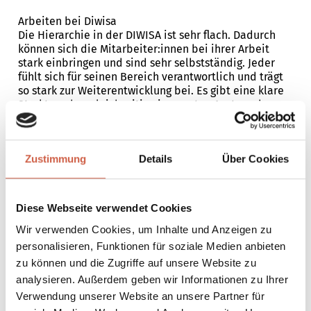
Arbeiten bei Diwisa
Die Hierarchie in der DIWISA ist sehr flach. Dadurch
können sich die Mitarbeiter:innen bei ihrer Arbeit
stark einbringen und sind sehr selbstständig. Jeder
fühlt sich für seinen Bereich verantwortlich und trägt
so stark zur Weiterentwicklung bei. Es gibt eine klare
Struktur, aber gleichzeitig einen guten Austausch
zwischen den einzelnen Abteilungen. Die
Führungskräfte sind sehr kooperativ und stehen den
Mitarbeiter:innen mit Rat und Tat zur Seite.
Zustimmung
Details
Über Cookies
Attraktiver Arbeitgeber
Die DIWISA gilt als attraktiver und beliebter
Arbeitgeber mit Anziehung weit über die Region
hinaus. Die Crew geniesst verschiedene Vorteile, die
Diese Webseite verwendet Cookies
ihresgleichen suchen. Die Mitarbeitenden gehen nicht
nur ihren gewohnten Tätigkeiten nach, sie beteiligen
Wir verwenden Cookies, um Inhalte und Anzeigen zu
sich auch aktiv am Kreieren von neuen Innovationen.
personalisieren, Funktionen für soziale Medien anbieten
So kann es zum Beispiel sein, dass der Buchhalter
zu können und die Zugriffe auf unsere Website zu
einen Wellnessdrink initiiert. Oder die Chauffeurin
analysieren. Außerdem geben wir Informationen zu Ihrer
schlägt die Entwicklung eines neuen Shots mit
Verwendung unserer Website an unsere Partner für
Doppelkammer vor. Die Kreation solcher Innovationen