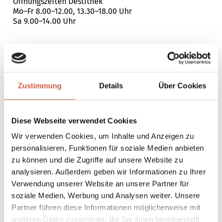
Öffnungszeiten Destithek
Mo–Fr 8.00–12.00, 13.30–18.00 Uhr
Sa 9.00–14.00 Uhr
Rundgänge
DIWISA AG
Zustimmung
Details
Über Cookies
Menznauerstrasse 23
CH-6130 Willisau
rundgang@diwisa.ch
Diese Webseite verwendet Cookies
T
+41 (0)41 972 73 60
Wir verwenden Cookies, um Inhalte und Anzeigen zu
personalisieren, Funktionen für soziale Medien anbieten
zu können und die Zugriffe auf unsere Website zu
Personal
analysieren. Außerdem geben wir Informationen zu Ihrer
DIWISA AG
Menznauerstrasse 23
Verwendung unserer Website an unsere Partner für
CH-6130 Willisau
soziale Medien, Werbung und Analysen weiter. Unsere
personal@diwisa.ch
Partner führen diese Informationen möglicherweise mit
T
+41 (0)41 972 72 72
weiteren Daten zusammen, die Sie ihnen bereitgestellt