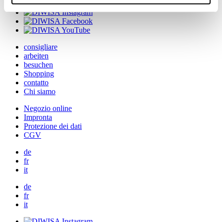
consigliare
arbeiten
besuchen
Shopping
contatto
Chi siamo
Negozio online
Impronta
Protezione dei dati
CGV
de
fr
it
de
fr
it