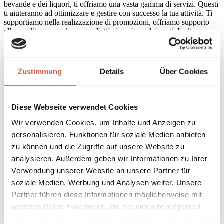
bevande e dei liquori, ti offriamo una vasta gamma di servizi. Questi
ti aiuteranno ad ottimizzare e gestire con successo la tua attività. Ti
supportiamo nella realizzazione di promozioni, offriamo supporto
alle vendite e consulenza per l'ottimizzazione dei costi. Inoltre,
offriamo consulenza sulle tendenze e formazione per il tuo
personale. Con la nostra vasta esperienza e la combinazione delle
nostre risorse, possiamo aiutarti a competere con successo e superare
le aspettative dei tuoi ospiti su tutti i livelli. Scopri i nostri servizi!
Zustimmung
Details
Über Cookies
Per saperne di più sui nostri servizi
Diese Webseite verwendet Cookies
Acquisti nel negozio online
Wir verwenden Cookies, um Inhalte und Anzeigen zu
personalisieren, Funktionen für soziale Medien anbieten
Nel nostro negozio online ti aspetta una vasta selezione che va dalle
zu können und die Zugriffe auf unsere Website zu
bevande di alta qualità e liquori, come lo spumante, a whisky
analysieren. Außerdem geben wir Informationen zu Ihrer
esclusivi.
Verwendung unserer Website an unsere Partner für
La nostra gamma comprende anche una vasta selezione di bevande
soziale Medien, Werbung und Analysen weiter. Unsere
analcoliche come il tè freddo, diversi tonic, bibite gassate e cola. Ti
Partner führen diese Informationen möglicherweise mit
offriamo una vasta scelta di marche e varietà, in modo da trovare
sempre ciò che fa al caso tuo. Il nostro obiettivo è offrirti
weiteren Daten zusammen, die Sie ihnen bereitgestellt
un'esperienza di acquisto unica. A tal scopo, ti offriamo un'ampia
haben oder die sie im Rahmen Ihrer Nutzung der Dienste
gamma di bevande e liquori.